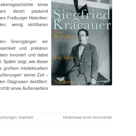
bensgeschichte eines
retikers derart packend
m Freiburger Historiker:
den, wenig sichtbaren
ten Grenzgänger: ein
Einsamkeit und prekären
eisen innoviert und dabei
t. Später zeigt, wie dieser
 großem intellektuellem
ußerungen“ seiner Zeit –
n Diagnosen destilliert.
rträt eines Außenseiters
rechungen
,
Inspiriert
.
Hinterlasse einen Kommentar