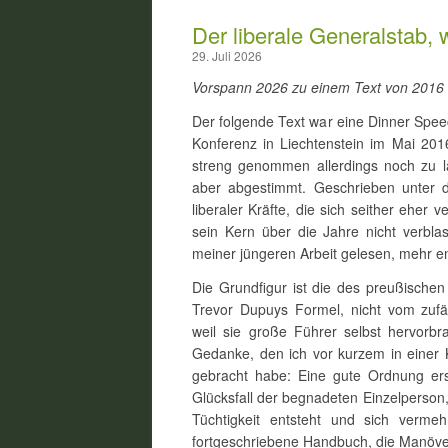
Der liberale Generalstab,
29. Juli 2026
Vorspann 2026 zu einem Text von 2016
Der folgende Text war eine Dinner Spee
Konferenz in Liechtenstein im Mai 20
streng genommen allerdings noch zu lan
aber abgestimmt. Geschrieben unter 
liberaler Kräfte, die sich seither eher ve
sein Kern über die Jahre nicht verblas
meiner jüngeren Arbeit gelesen, mehr ent
Die Grundfigur ist die des preußischen 
Trevor Dupuys Formel, nicht vom zufäl
weil sie große Führer selbst hervorbra
Gedanke, den ich vor kurzem in einer
gebracht habe: Eine gute Ordnung er
Glücksfall der begnadeten Einzelperson, 
Tüchtigkeit entsteht und sich verm
fortgeschriebene Handbuch, die Manöver