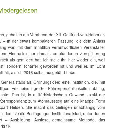
 wiedergelesen
ch, gehalten am Vorabend der XII. Gottfried-von-Haberler-
16 – in der etwas kompakteren Fassung, die dem Anlass
g war, mit dem inhaltlich verantwortlichen Veranstalter
dem Eindruck einer damals empfundenen Zersplitterung
rtieft als gemildert hat. Ich stelle ihn hier wieder ein, weil
st, sondern schärfer geworden ist und weil er, im Licht
hält, als ich 2016 selbst ausgeführt habe.
Generalstabs als Ordnungsidee: eine Institution, die, mit
ligen Erscheinen großer Führerpersönlichkeiten abhing,
chte. Das ist, in militärhistorischem Gewand, exakt der
 Korrespondenz zum Atomausstieg auf eine knappe Form
spart Helden. Sie macht das Gelingen unabhängig vom
indem sie die Bedingungen institutionalisiert, unter denen
ehrt – Ausbildung, Auslese, gemeinsame Methode, das
kritik.