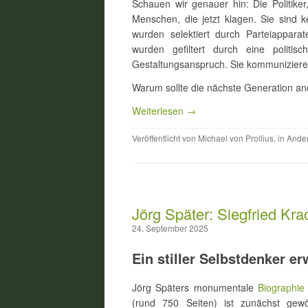
Schauen wir genauer hin: Die Politike
Menschen, die jetzt klagen. Sie sind 
wurden selektiert durch Parteiapparat
wurden gefiltert durch eine politisc
Gestaltungsanspruch. Sie kommunizieren 
Warum sollte die nächste Generation an
Weiterlesen →
Veröffentlicht von
Michael von Prollius
, in
Ande
Jörg Später: Siegfried Kra
24. September 2025
Ein stiller Selbstdenker 
Jörg Späters monumentale
(rund 750 Seiten) ist zunächst gew