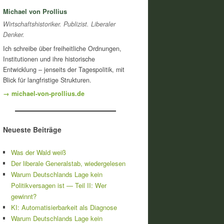
Michael von Prollius
Wirtschaftshistoriker. Publizist. Liberaler
Denker.
Ich schreibe über freiheitliche Ordnungen,
Institutionen und ihre historische
Entwicklung – jenseits der Tagespolitik, mit
Blick für langfristige Strukturen.
→ michael-von-prollius.de
Neueste Beiträge
Was der Wald weiß
Der liberale Generalstab, wiedergelesen
Warum Deutschlands Lage kein
Politikversagen ist — Teil II: Wer
gewinnt?
KI: Automatisierbarkeit als Diagnose
Warum Deutschlands Lage kein