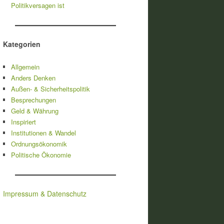
Politikversagen ist
Kategorien
Allgemein
Anders Denken
Außen- & Sicherheitspolitik
Besprechungen
Geld & Währung
Inspiriert
Institutionen & Wandel
Ordnungsökonomik
Politische Ökonomie
Impressum & Datenschutz