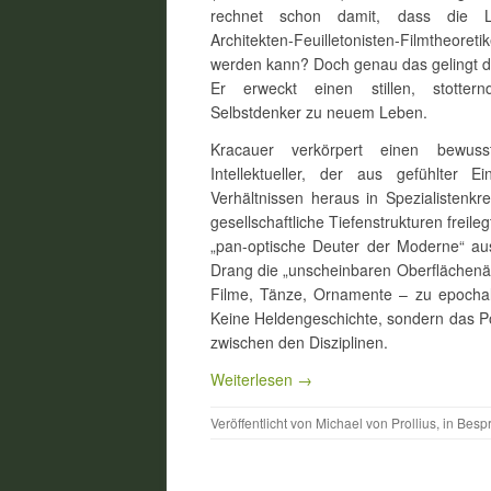
rechnet schon damit, dass die Le
Architekten-Feuilletonisten-Filmtheo
werden kann? Doch genau das gelingt de
Er erweckt einen stillen, stottern
Selbstdenker zu neuem Leben.
Kracauer verkörpert einen bewuss
Intellektueller, der aus gefühlter 
Verhältnissen heraus in Spezialistenkr
gesellschaftliche Tiefenstrukturen freileg
„pan-optische Deuter der Moderne“ aus
Drang die „unscheinbaren Oberflächenä
Filme, Tänze, Ornamente – zu epochale
Keine Heldengeschichte, sondern das Po
zwischen den Disziplinen.
Weiterlesen →
Veröffentlicht von
Michael von Prollius
, in
Besp