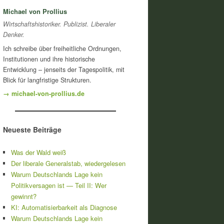
Michael von Prollius
Wirtschaftshistoriker. Publizist. Liberaler
Denker.
Ich schreibe über freiheitliche Ordnungen,
Institutionen und ihre historische
Entwicklung – jenseits der Tagespolitik, mit
Blick für langfristige Strukturen.
→ michael-von-prollius.de
Neueste Beiträge
Was der Wald weiß
Der liberale Generalstab, wiedergelesen
Warum Deutschlands Lage kein
Politikversagen ist — Teil II: Wer
gewinnt?
KI: Automatisierbarkeit als Diagnose
Warum Deutschlands Lage kein