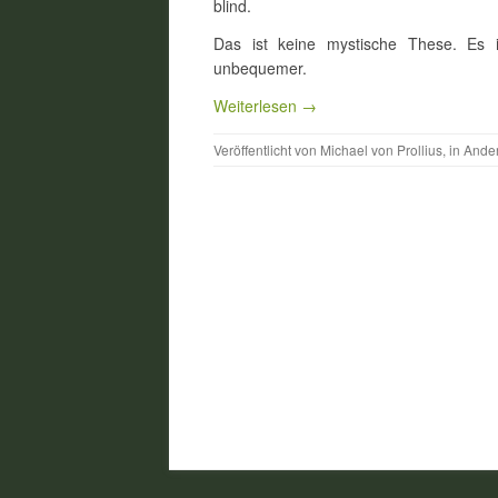
blind.
Das ist keine mystische These. Es 
unbequemer.
Weiterlesen →
Veröffentlicht von
Michael von Prollius
, in
Ande