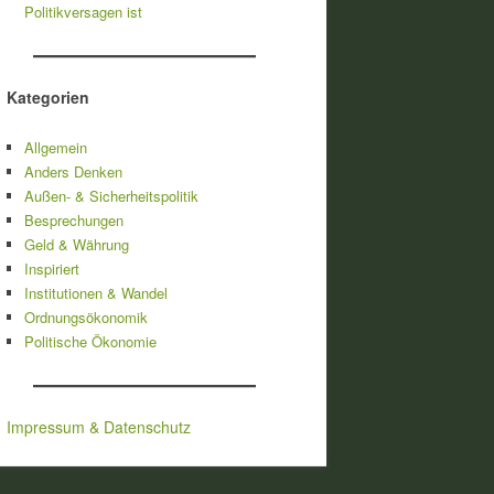
Politikversagen ist
Kategorien
Allgemein
Anders Denken
Außen- & Sicherheitspolitik
Besprechungen
Geld & Währung
Inspiriert
Institutionen & Wandel
Ordnungsökonomik
Politische Ökonomie
Impressum & Datenschutz