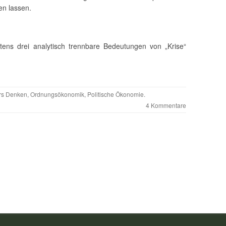
en lassen.
tens drei analytisch trennbare Bedeutungen von „Krise“
rs Denken
,
Ordnungsökonomik
,
Politische Ökonomie
.
4 Kommentare