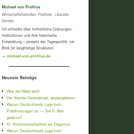
Michael von Prollius
Wirtschaftshistoriker. Publizist. Liberaler
Denker.
Ich schreibe über freiheitliche Ordnungen,
Institutionen und ihre historische
Entwicklung – jenseits der Tagespolitik, mit
Blick für langfristige Strukturen.
→ michael-von-prollius.de
Neueste Beiträge
Was der Wald weiß
Der liberale Generalstab, wiedergelesen
Warum Deutschlands Lage kein
Politikversagen ist — Teil II: Wer
gewinnt?
KI: Automatisierbarkeit als Diagnose
Warum Deutschlands Lage kein