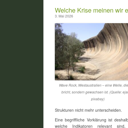
Welche Krise meinen wir e
3. Mai 2026
Wave Rock, Westaustralien – eine Welle, die
bricht, sondern gewachsen ist. (Quelle: eja
pixabay)
Strukturen nicht mehr unterscheiden.
Eine begriffliche Vorklärung ist desha
welche Indikatoren relevant sind,