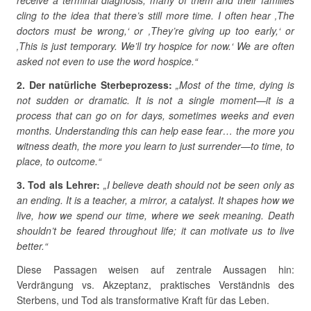
receive a terminal diagnosis, many of them and their families
cling to the idea that there’s still more time. I often hear ‚The
doctors must be wrong,‘ or ‚They’re giving up too early,‘ or
‚This is just temporary. We’ll try hospice for now.‘ We are often
asked not even to use the word hospice.“
2. Der natürliche Sterbeprozess:
„Most of the time, dying is
not sudden or dramatic. It is not a single moment—it is a
process that can go on for days, sometimes weeks and even
months. Understanding this can help ease fear… the more you
witness death, the more you learn to just surrender—to time, to
place, to outcome.“
3. Tod als Lehrer:
„I believe death should not be seen only as
an ending. It is a teacher, a mirror, a catalyst. It shapes how we
live, how we spend our time, where we seek meaning. Death
shouldn’t be feared throughout life; it can motivate us to live
better.“
Diese Passagen weisen auf zentrale Aussagen hin:
Verdrängung vs. Akzeptanz, praktisches Verständnis des
Sterbens, und Tod als transformative Kraft für das Leben.