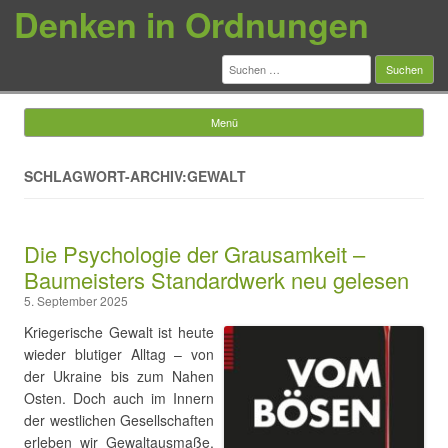
Denken in Ordnungen
Suchen
nach:
Menü
Springe zum Inhalt
SCHLAGWORT-ARCHIV:GEWALT
Die Psychologie der Grausamkeit –
Baumeisters Standardwerk neu gelesen
5. September 2025
Kriegerische Gewalt ist heute
wieder blutiger Alltag – von
der Ukraine bis zum Nahen
Osten. Doch auch im Innern
der westlichen Gesellschaften
erleben wir Gewaltausmaße,