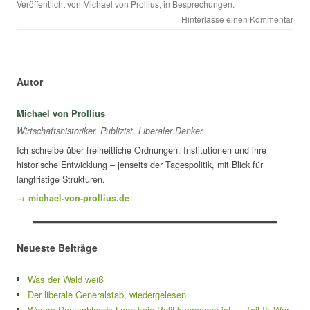
Veröffentlicht von
Michael von Prollius
, in
Besprechungen
.
Hinterlasse einen Kommentar
Autor
Michael von Prollius
Wirtschaftshistoriker. Publizist. Liberaler Denker.
Ich schreibe über freiheitliche Ordnungen, Institutionen und ihre
historische Entwicklung – jenseits der Tagespolitik, mit Blick für
langfristige Strukturen.
→ michael-von-prollius.de
Neueste Beiträge
Was der Wald weiß
Der liberale Generalstab, wiedergelesen
Warum Deutschlands Lage kein Politikversagen ist — Teil II: Wer