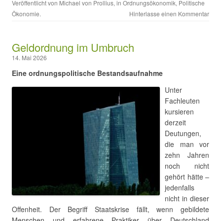
Veröffentlicht von
Michael von Prollius
, in
Ordnungsökonomik
,
Politische
Ökonomie
.
Hinterlasse einen Kommentar
Geldordnung im Umbruch
14. Mai 2026
Eine ordnungspolitische Bestandsaufnahme
Unter
Fachleuten
kursieren
derzeit
Deutungen,
die man vor
zehn Jahren
noch nicht
gehört hätte –
jedenfalls
nicht in dieser
Offenheit. Der Begriff Staatskrise fällt, wenn gebildete
Menschen und erfahrene Praktiker über Deutschland