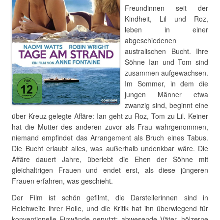
Freundinnen seit der
Kindheit, Lil und Roz,
leben in einer
abgeschiedenen
australischen Bucht. Ihre
Söhne Ian und Tom sind
zusammen aufgewachsen.
Im Sommer, in dem die
jungen Männer etwa
zwanzig sind, beginnt eine
über Kreuz gelegte Affäre: Ian geht zu Roz, Tom zu Lil. Keiner
hat die Mutter des anderen zuvor als Frau wahrgenommen,
niemand empfindet das Arrangement als Bruch eines Tabus.
Die Bucht erlaubt alles, was außerhalb undenkbar wäre. Die
Affäre dauert Jahre, überlebt die Ehen der Söhne mit
gleichaltrigen Frauen und endet erst, als diese jüngeren
Frauen erfahren, was geschieht.
Der Film ist schön gefilmt, die Darstellerinnen sind in
Reichweite ihrer Rolle, und die Kritik hat ihn überwiegend für
konventionelle Einwände genutzt: abwesende Väter, hölzerne