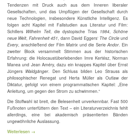
Tendenzen mit Druck auch aus dem Inneren liberaler
Gesellschaften, und das Umpflügen der Gesellschaft durch
neue Technologien, insbesondere Künstliche Intelligenz. Es
folgen acht Kapitel mit Fallstudien aus Literatur und Film:
Schillers
Wilhelm Tell
, die dystopische Trias
1984
,
Schöne
neue Welt
,
Fahrenheit 451
, dann David Eggers‘
The Circle
und
Every
, anschließend der Film
Matrix
und die Serie
Andor
. Ein
zweiter Block versammelt Stimmen aus der historischen
Erfahrung: die Holocaustüberlebenden Imre Kertész, Norman
Manea und Jean Améry, dazu ein knappes Kapitel über Ernst
Jüngers
Waldgänger
. Den Schluss bilden Leo Strauss als
philosophischer Renegat und Herta Müller als Outlaw der
Diktatur, gefolgt von einem programmatischen Kapitel: „Eine
Anleitung, um gegen den Strom zu schwimmen.“
Die Stoffwahl ist breit, die Belesenheit unverkennbar. Fast 500
Fußnoten unterfüttern den Text – ein Literaturverzeichnis fehlt
allerdings, eine bei akademisch präsentierten Bänden
ungewöhnliche Auslassung.
Weiterlesen →