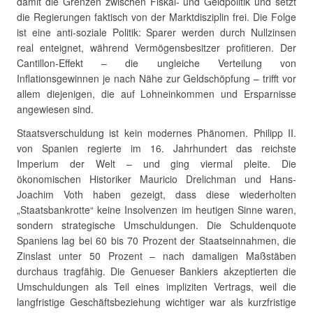
damit die Grenzen zwischen Fiskal- und Geldpolitik und setzt
die Regierungen faktisch von der Marktdisziplin frei. Die Folge
ist eine anti-soziale Politik: Sparer werden durch Nullzinsen
real enteignet, während Vermögensbesitzer profitieren. Der
Cantillon-Effekt – die ungleiche Verteilung von
Inflationsgewinnen je nach Nähe zur Geldschöpfung – trifft vor
allem diejenigen, die auf Lohneinkommen und Ersparnisse
angewiesen sind.
Staatsverschuldung ist kein modernes Phänomen. Philipp II.
von Spanien regierte im 16. Jahrhundert das reichste
Imperium der Welt – und ging viermal pleite. Die
ökonomischen Historiker Mauricio Drelichman und Hans-
Joachim Voth haben gezeigt, dass diese wiederholten
„Staatsbankrotte“ keine Insolvenzen im heutigen Sinne waren,
sondern strategische Umschuldungen. Die Schuldenquote
Spaniens lag bei 60 bis 70 Prozent der Staatseinnahmen, die
Zinslast unter 50 Prozent – nach damaligen Maßstäben
durchaus tragfähig. Die Genueser Bankiers akzeptierten die
Umschuldungen als Teil eines impliziten Vertrags, weil die
langfristige Geschäftsbeziehung wichtiger war als kurzfristige