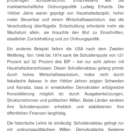
prozentigen Schuldenschnitt. Entscheidend war die
marktwirtschaftliche Ordnungspolitik Ludwig Erhards. Die
1950er Jahre waren geprägt von Haushaltsdisziplin, hoher
realer Steuerlast und einem Wirtschaftswachstum, das die
Verschuldung überflügelte. Entschuldung erforderte mehr als
Wachstum allein, sie brauchte den Mut zu Einschnitten,
staatlicher Zurückhaltung und zur Ordnungspolitik.
Ein anderes Beispiel liefern die USA nach dem Zweiten
Weltkrieg. Von 1946 bis 1974 sank die Schuldenquote von 121
Prozent auf 32 Prozent des BIP – bei nur acht Jahren mit
Haushaltsüberschüssen. Dieser Schuldenabbau gelang primär
durch hohes Wirtschaftswachstum, indes nicht durch
fiskalische Askese. In den 1990er Jahren zeigten Schweden
und Kanada, dass in entwickelten Demokratien erfolgreiche
Konsolidierung möglich ist: durch Ausgabenkürzungen,
Strukturreformen und politischen Willen. Beide Länder senkten
ihre Schuldenquoten erheblich und stabilisierten ihre
öffentlichen Finanzen langfristig.
Die historische Lehre ist eindeutig: Schuldenabbau gelingt nur
mit ordnungspolitischem Willen. Demokratische Systeme