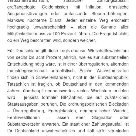
Wirtschaftswachstum, staatlicher Zahlungsausfall,
großangelegte Geldemission mit Inflation, drastische
Ausgabenkürzungen oder umfassende Steuererhöhungen.
Mankiws nüchterne Bilanz: Jeder einzelne Weg erscheint
hochgradig unwahrscheinlich – aber die Summe aller
Möglichkeiten muss zu 100 Prozent führen. Die Frage ist nicht,
ob ein Weg beschritten wird, sondern welcher.
Für Deutschland gilt diese Logik ebenso. Wirtschaftswachstum
von sechs bis acht Prozent jährlich, wie es zur substanziellen
Entschuldung nötig wäre, ist in einer überregulierten, alternden
Industriegesellschaft unrealistisch. Solche Wachstumsraten
finden sich in Schwellenländern, nicht in der Bundesrepublik.
Tatsächlich ist fraglich, ob Deutschland in den kommenden
Jahren überhaupt nennenswertes reales Wachstum erzielen
wird – jenseits formaler BIP-Zahlen, die auf zusätzlichen
Staatsausgaben beruhen. Die ordnungspolitischen Blockaden
– Überregulierung, Energiekosten, demografischer Wandel,
Fehlinvestitionen – lassen eher Stagnation oder
Substanzverzehr erwarten. Ein staatlicher Zahlungsausfall ist
für Deutschland unwahrscheinlich und soll strikt vermieden