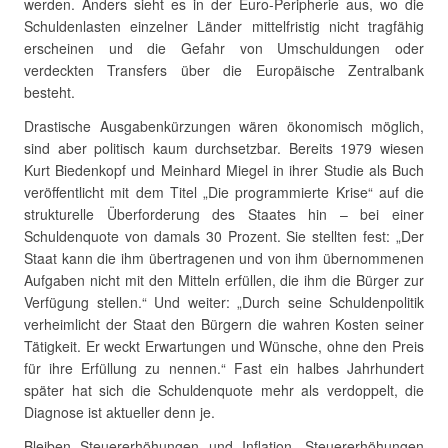
werden. Anders sieht es in der Euro-Peripherie aus, wo die
Schuldenlasten einzelner Länder mittelfristig nicht tragfähig
erscheinen und die Gefahr von Umschuldungen oder
verdeckten Transfers über die Europäische Zentralbank
besteht.
Drastische Ausgabenkürzungen wären ökonomisch möglich,
sind aber politisch kaum durchsetzbar. Bereits 1979 wiesen
Kurt Biedenkopf und Meinhard Miegel in ihrer Studie als Buch
veröffentlicht mit dem Titel „Die programmierte Krise“ auf die
strukturelle Überforderung des Staates hin – bei einer
Schuldenquote von damals 30 Prozent. Sie stellten fest: „Der
Staat kann die ihm übertragenen und von ihm übernommenen
Aufgaben nicht mit den Mitteln erfüllen, die ihm die Bürger zur
Verfügung stellen.“ Und weiter: „Durch seine Schuldenpolitik
verheimlicht der Staat den Bürgern die wahren Kosten seiner
Tätigkeit. Er weckt Erwartungen und Wünsche, ohne den Preis
für ihre Erfüllung zu nennen.“ Fast ein halbes Jahrhundert
später hat sich die Schuldenquote mehr als verdoppelt, die
Diagnose ist aktueller denn je.
Bleiben Steuererhöhungen und Inflation. Steuererhöhungen