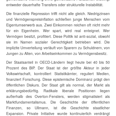
entweder dauerhafte Transfers oder strukturelle Instabilität.
Die finanzielle Repression trifft nicht alle gleich. Niedrigzinsen
und Vermögenspreisinflation schließen junge Menschen vom
Eigentumserwerb aus. Zwei Einkommen reichen oft nicht mehr
für ein Eigenheim. Wer spart, wird real enteignet. Wer
Vermögen besitzt, profitiert. Diese Politik ist anti-sozial, obwohl
sie im Namen sozialer Gerechtigkeit betrieben wird. Die
implizite Umverteilung verläuft von Sparern zu Schuldnern, von
Jungen zu Alten, von Arbeitseinkommen zu Vermögensbesitz.
Der Staatsanteil in OECD-Ländern liegt heute bei 40 bis 50
Prozent des BIP. Der Staat ist der größte Akteur in jeder
Volkswirtschaft, kontrolliert Statistikämter, reguliert Medien,
finanziert Forschung. Diese epistemische Dominanz prägt den
öffentlichen Diskurs. Der Staat gilt als normal, der Markt als
erklärungsbedürftig. Radikale liberale Positionen liegen
außerhalb des Overton-Fensters, werden stigmatisiert als
Marktfundamentalismus. Die Geschichte der öffentlichen
Finanzen, so Ullmann, ist die Geschichte staatlicher
Expansion. Private Initiative wurde kontinuierlich verdrängt