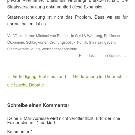
private Alternative. Etatismus verdrängt Marktwirtschaft. Die
Staatsverschuldung dokumentiert diese Expansion.
Staatsverschuldung ist nicht das Problem. Dass wir sie für
normal halten, ist es.
Veröffentlicht von
Michael von Prollius
, in
Geld & Währung
,
Politische
Ökonomie
. Schlagwörter:
Ordnungspolitik
,
Politik
,
Staatsaufgaben
,
Staatsverschuldung
,
Wirtschaftsgeschichte
.
Hinterlasse einen Kommentar
Beitragsnavigation
← Verteidigung, Etatismus und
Geldordnung im Umbruch →
die falsche Debatte
Schreibe einen Kommentar
Deine E-Mail-Adresse wird nicht veröffentlicht.
Erforderliche
Felder sind mit
*
markiert
Kommentar
*