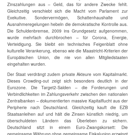
Zinszahlungen aus – Geld, das für andere Zwecke fehlt.
Gleichzeitig verschiebt sich die Macht vom Parlament zur
Exekutive. Sondervermögen, Schattenhaushalte und
Ausnahmeregelungen hebeln die demokratische Kontrolle aus.
Die Schuldenbremse, 2009 ins Grundgesetz aufgenommen,
wurde mehrfach durchbrochen – für Corona, Energie,
Verteidigung. Sie bleibt ein technisches Feigenblatt ohne
kulturelle Verankerung, ebenso wie die Maastricht-Kriterien der
Europäischen Union, die nie von allen Mitgliedstaaten
eingehalten wurden.
Der Staat verdrängt zudem private Akteure vom Kapitalmarkt.
Dieses Crowding-out zeigt sich besonders deutlich in der
Eurozone. Die Target2-Salden – die Forderungen und
Verbindlichkeiten im Zahlungsverkehr zwischen den nationalen
Zentralbanken – dokumentierten massive Kapitalflucht aus der
Peripherie nach Deutschland. Gleichzeitig kauft die EZB
Staatsanleihen auf und hält die Zinsen künstlich niedrig, um
überschuldeten Ländern das Überleben zu sichern.
Deutschland sitzt in einem Euro-Zwangskorsett: Die
gemeinsame Währung ohne gemeinsame Fiskalunion erzwingt